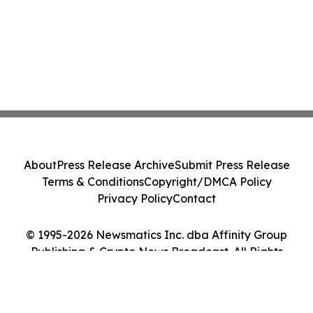
About
Press Release Archive
Submit Press Release
Terms & Conditions
Copyright/DMCA Policy
Privacy Policy
Contact
© 1995-2026 Newsmatics Inc. dba Affinity Group
Publishing & Crypto News Broadcast. All Rights
Reserved.
Cookie Settings / Your Privacy Choices